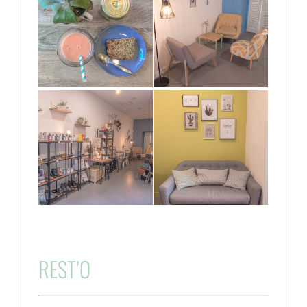
REST’O