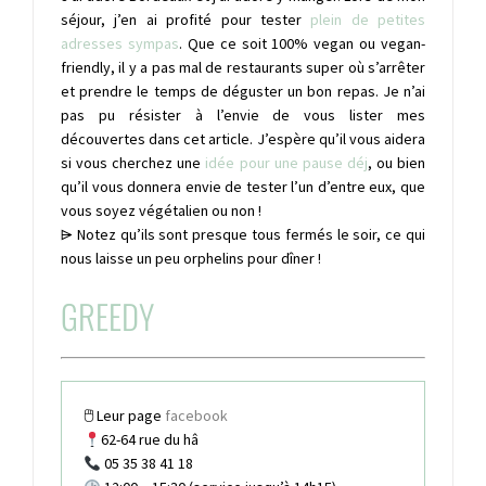
séjour, j’en ai profité pour tester
plein de petites
adresses sympas
. Que ce soit 100% vegan ou vegan-
friendly, il y a pas mal de restaurants super où s’arrêter
et prendre le temps de déguster un bon repas. Je n’ai
pas pu résister à l’envie de vous lister mes
découvertes dans cet article. J’espère qu’il vous aidera
si vous cherchez une
idée pour une pause déj
, ou bien
qu’il vous donnera envie de tester l’un d’entre eux, que
vous soyez végétalien ou non !
⩥ Notez qu’ils sont presque tous fermés le soir, ce qui
nous laisse un peu orphelins pour dîner !
GREEDY
🖱 Leur page
facebook
62-64 rue du hâ
05 35 38 41 18