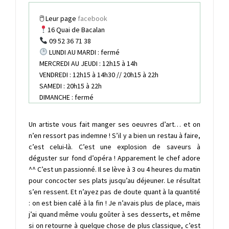
🖱 Leur page
facebook
16 Quai de Bacalan
09 52 36 71 38
LUNDI AU MARDI : fermé
MERCREDI AU JEUDI : 12h15 à 14h
VENDREDI : 12h15 à 14h30 // 20h15 à 22h
SAMEDI : 20h15 à 22h
DIMANCHE : fermé
Un artiste vous fait manger ses oeuvres d’art… et on
n’en ressort pas indemne ! S’il y a bien un restau à faire,
c’est celui-là. C’est une explosion de saveurs à
déguster sur fond d’opéra ! Apparement le chef adore
^^ C’est un passionné. Il se lève à 3 ou 4 heures du matin
pour concocter ses plats jusqu’au déjeuner. Le résultat
s’en ressent. Et n’ayez pas de doute quant à la quantité
: on est bien calé à la fin ! Je n’avais plus de place, mais
j’ai quand même voulu goûter à ses desserts, et même
si on retourne à quelque chose de plus classique, c’est