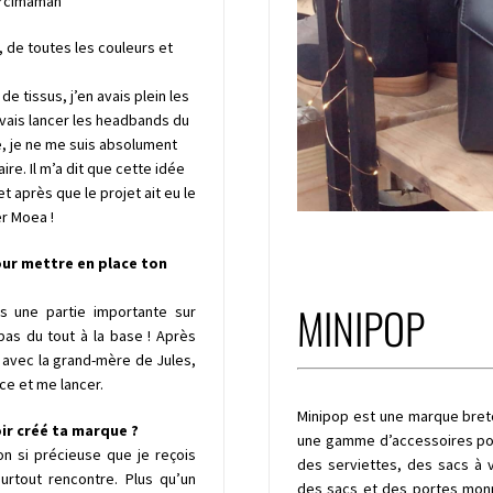
Mercimaman
, de toutes les couleurs et
e tissus, j’en avais plein les
je vais lancer les headbands du
e, je ne me suis absolument
ire. Il m’a dit que cette idée
t après que le projet ait eu le
er Moea !
pour mettre en place ton
MINIPOP
us une partie importante sur
pas du tout à la base ! Après
 avec la grand-mère de Jules,
nce et me lancer.
Minipop est une marque breto
voir créé ta marque ?
une gamme d’accessoires pou
ion si précieuse que je reçois
des serviettes, des sacs à v
urtout rencontre. Plus qu’un
des sacs et des portes monn