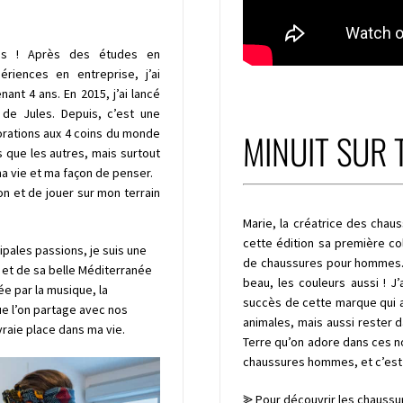
ans ! Après des études en
riences en entreprise, j’ai
nt 4 ans. En 2015, j’ai lancé
de Jules. Depuis, c’est une
lorations aux 4 coins du monde
MINUIT SUR 
 que les autres, mais surtout
a vie et ma façon de penser.
ion et de jouer sur mon terrain
Marie, la créatrice des chau
cette édition sa première col
ipales passions, je suis une
de chaussures pour hommes. Sa
 et de sa belle Méditerranée
beau, les couleurs aussi ! J
e par la musique, la
succès de cette marque qui a
ue l’on partage avec nos
animales, mais aussi rester d
raie place dans ma vie.
Terre qu’on adore dans ces no
chaussures hommes, et c’est t
⪢ Pour découvrir les chaussur