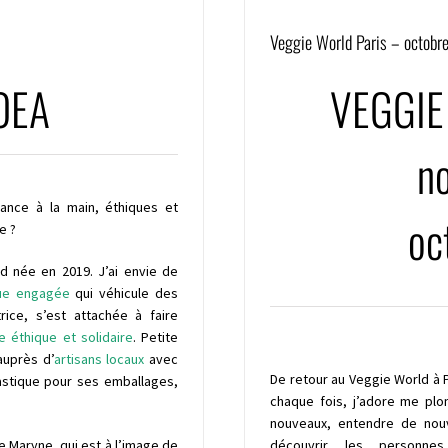
Veggie World Paris – octobr
OEA
VEGGIE
no
ance à la main, éthiques et
oc
e ?
 née en 2019. J’ai envie de
ue engagée
qui véhicule des
ice, s’est attachée à faire
 éthique et solidaire
. Petite
auprès d’
artisans locaux
avec
De retour au Veggie World à 
astique pour ses emballages,
chaque fois, j’adore me plo
nouveaux, entendre de nouve
te Maryne, qui est à l’image de
découvrir les personnes