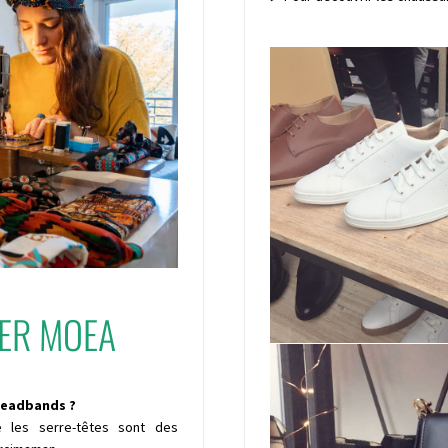
IER MOEA
 headbands ?
 les serre-têtes sont des