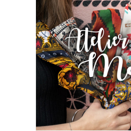
Veggie World Paris
au quotidien
ECOLO