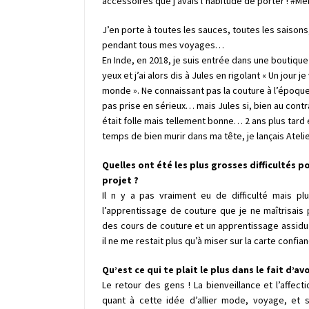
accessoires que j’avais l’habitude de porter ! #
J’en porte à toutes les sauces, toutes les saisons
pendant tous mes voyages…
En Inde, en 2018, je suis entrée dans une boutique d
yeux et j’ai alors dis à Jules en rigolant « Un jour 
monde ». Ne connaissant pas la couture à l’époqu
pas prise en sérieux… mais Jules si, bien au contra
était folle mais tellement bonne… 2 ans plus tard e
temps de bien murir dans ma tête, je lançais Ateli
Quelles ont été les plus grosses difficultés 
projet ?
Il n y a pas vraiment eu de difficulté mais pl
l’apprentissage de couture que je ne maîtrisais 
des cours de couture et un apprentissage assidu
il ne me restait plus qu’à miser sur la carte confia
Qu’est ce qui te plait le plus dans le fait d’a
Le retour des gens ! La bienveillance et l’affect
quant à cette idée d’allier mode, voyage, et s