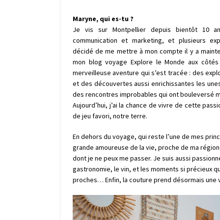
Maryne, qui es-tu ?
Je vis sur Montpellier depuis bientôt 10 
communication et marketing, et plusieurs expé
décidé de me mettre à mon compte il y a maintena
mon blog voyage Explore le Monde aux côtés 
merveilleuse aventure qui s’est tracée : des exp
et des découvertes aussi enrichissantes les unes
des rencontres improbables qui ont bouleversé m
Aujourd’hui, j’ai la chance de vivre de cette pass
de jeu favori, notre terre.
En dehors du voyage, qui reste l’une de mes princ
grande amoureuse de la vie, proche de ma région
dont je ne peux me passer. Je suis aussi passionné
gastronomie, le vin, et les moments si précieux q
proches… Enfin, la couture prend désormais une v