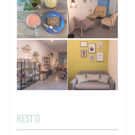
REST’O