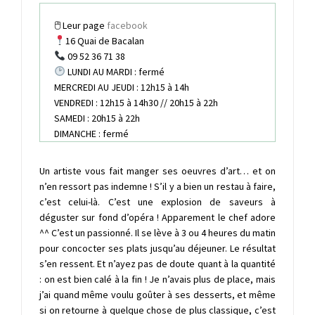
🖱 Leur page
facebook
16 Quai de Bacalan
09 52 36 71 38
LUNDI AU MARDI : fermé
MERCREDI AU JEUDI : 12h15 à 14h
VENDREDI : 12h15 à 14h30 // 20h15 à 22h
SAMEDI : 20h15 à 22h
DIMANCHE : fermé
Un artiste vous fait manger ses oeuvres d’art… et on
n’en ressort pas indemne ! S’il y a bien un restau à faire,
c’est celui-là. C’est une explosion de saveurs à
déguster sur fond d’opéra ! Apparement le chef adore
^^ C’est un passionné. Il se lève à 3 ou 4 heures du matin
pour concocter ses plats jusqu’au déjeuner. Le résultat
s’en ressent. Et n’ayez pas de doute quant à la quantité
: on est bien calé à la fin ! Je n’avais plus de place, mais
j’ai quand même voulu goûter à ses desserts, et même
si on retourne à quelque chose de plus classique, c’est