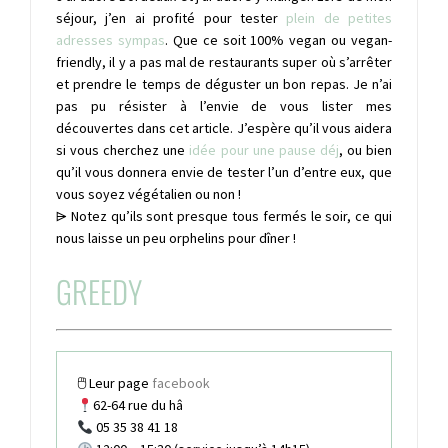
séjour, j’en ai profité pour tester
plein de petites
adresses sympas
. Que ce soit 100% vegan ou vegan-
friendly, il y a pas mal de restaurants super où s’arrêter
et prendre le temps de déguster un bon repas. Je n’ai
pas pu résister à l’envie de vous lister mes
découvertes dans cet article. J’espère qu’il vous aidera
si vous cherchez une
idée pour une pause déj
, ou bien
qu’il vous donnera envie de tester l’un d’entre eux, que
vous soyez végétalien ou non !
⩥ Notez qu’ils sont presque tous fermés le soir, ce qui
nous laisse un peu orphelins pour dîner !
GREEDY
🖱 Leur page
facebook
62-64 rue du hâ
05 35 38 41 18