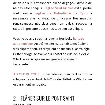
de doute sur l’atmosphère qui se dégage… difficile de
ne pas être conquis. L’
église Saint Nicolas
est superbe
tout comme l’
é
glise de Notre-Dame de Týn
qui
ressemble à un château de princesse. Des maisons
renaissances, néo-classiques, un palais rococo, la
statue imposante de Jan Hus… ce lieu est unique.
Vous ne pourrez pas manquer la très belle
horloge
astronomique
. Au 14ème siècle, les habitants étaient
très superstitieux et croyaient beaucoup à l’astrologie.
Cette horloge se trouve sur l’hôtel de ville de la Vieille
Ville. Elle est unique en son genre et vraiment
fascinante !
❥
COUP DE COEUR :
Pour admirer comme il se doit la
ville, montez en haut de la Tour de l’Hôtel de Ville. La vue
est vraiment incroyable.
2 – FLÂNER SUR LE PONT SAINT