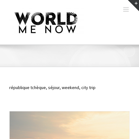
Passer
au
contenu
république tchèque, séjour, weekend, city trip