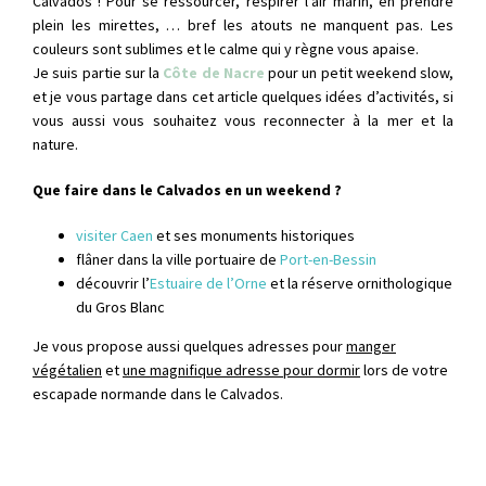
Calvados ! Pour se ressourcer, respirer l’air marin, en prendre
plein les mirettes, … bref les atouts ne manquent pas. Les
couleurs sont sublimes et le calme qui y règne vous apaise.
Je suis partie sur la
Côte de Nacre
pour un petit weekend slow,
et je vous partage dans cet article quelques idées d’activités, si
vous aussi vous souhaitez vous reconnecter à la mer et la
nature.
Que faire dans le Calvados en un weekend ?
visiter Caen
et ses monuments historiques
flâner dans la ville portuaire de
Port-en-Bessin
découvrir l’
Estuaire de l’Orne
et la réserve ornithologique
du Gros Blanc
Je vous propose aussi quelques adresses pour
manger
végétalien
et
une magnifique adresse pour dormir
lors de votre
escapade normande dans le Calvados.