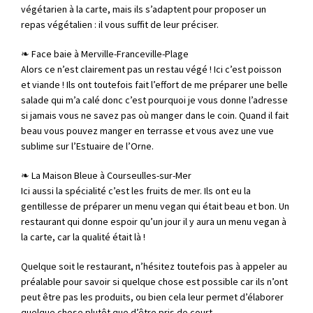
végétarien à la carte, mais ils s’adaptent pour proposer un
repas végétalien : il vous suffit de leur préciser.
❧ Face baie à Merville-Franceville-Plage
Alors ce n’est clairement pas un restau végé ! Ici c’est poisson
et viande ! Ils ont toutefois fait l’effort de me préparer une belle
salade qui m’a calé donc c’est pourquoi je vous donne l’adresse
si jamais vous ne savez pas où manger dans le coin. Quand il fait
beau vous pouvez manger en terrasse et vous avez une vue
sublime sur l’Estuaire de l’Orne.
❧ La Maison Bleue à Courseulles-sur-Mer
Ici aussi la spécialité c’est les fruits de mer. Ils ont eu la
gentillesse de préparer un menu vegan qui était beau et bon. Un
restaurant qui donne espoir qu’un jour il y aura un menu vegan à
la carte, car la qualité était là !
Quelque soit le restaurant, n’hésitez toutefois pas à appeler au
préalable pour savoir si quelque chose est possible car ils n’ont
peut être pas les produits, ou bien cela leur permet d’élaborer
quelque chose plutôt que d’être pris de court.