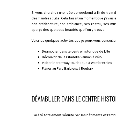
Si vous cherchez une idée de weekend à 1h de train de
des flandres : Lille. Cela faisait un moment que j’avais 
son architecture, son ambiance, ses restau, ses musée
aperçu des quelques beautés que l’on y trouve.
Voici les quelques activités que je peux vous conseille
Déambuler dans le centre historique de Lille
Découvrir de la Citadelle Vauban à vélo
Visiter le tramway touristique à Wambrechies
Flâner au Parc Barbieux à Roubaix
DÉAMBULER DANS LE CENTRE HISTOR
J’ai été totalement séduite par les bâtiments et l’ambian