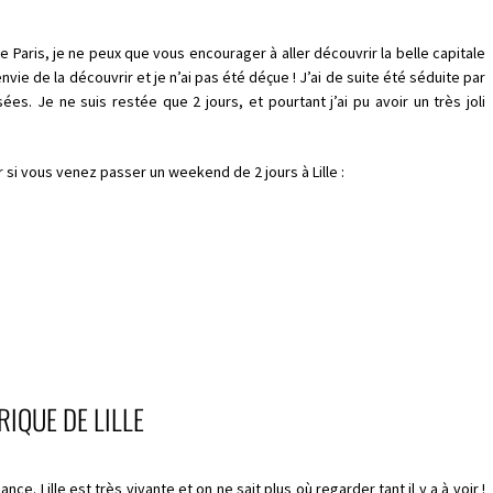
 Paris, je ne peux que vous encourager à aller découvrir la belle capitale
envie de la découvrir et je n’ai pas été déçue ! J’ai de suite été séduite par
s. Je ne suis restée que 2 jours, et pourtant j’ai pu avoir un très joli
r si vous venez passer un weekend de 2 jours à Lille :
IQUE DE LILLE
ce. Lille est très vivante et on ne sait plus où regarder tant il y a à voir !